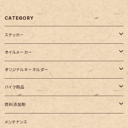
CATEGORY
ステッカー
カッティングステッカー
オイルメーカー
プリントステッカー
WAKO‘S
オリジナルキーホルダー
Racing TaSK(レーシングタスク)
児島ジーンズキーホルダー
バイク用品
チェーンルブ
その他メーカー
3Dキーホルダー
電装系
燃料添加剤
ガソリン燃料添加剤
ヘッドライトバルブ
レーシングタスク
メンテナンス