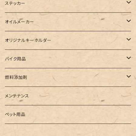
ステッカー
カッティングステッカー
オイルメーカー
プリントステッカー
WAKO‘S
オリジナルキーホルダー
Racing TaSK(レーシングタスク)
児島ジーンズキーホルダー
バイク用品
チェーンルブ
その他メーカー
3Dキーホルダー
電装系
燃料添加剤
ガソリン燃料添加剤
ヘッドライトバルブ
レーシングタスク
メンテナンス
ペット用品