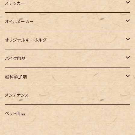
ステッカー
カッティングステッカー
オイルメーカー
プリントステッカー
WAKO‘S
オリジナルキーホルダー
Racing TaSK(レーシングタスク)
児島ジーンズキーホルダー
バイク用品
チェーンルブ
その他メーカー
3Dキーホルダー
電装系
燃料添加剤
ガソリン燃料添加剤
ヘッドライトバルブ
レーシングタスク
メンテナンス
ペット用品