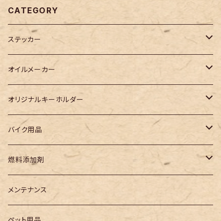
CATEGORY
ステッカー
カッティングステッカー
オイルメーカー
プリントステッカー
WAKO‘S
オリジナルキーホルダー
Racing TaSK(レーシングタスク)
児島ジーンズキーホルダー
バイク用品
チェーンルブ
その他メーカー
3Dキーホルダー
電装系
燃料添加剤
ガソリン燃料添加剤
ヘッドライトバルブ
レーシングタスク
メンテナンス
ペット用品