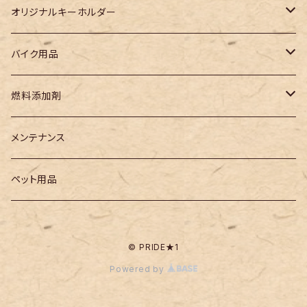
プリントステッカー
WAKO‘S
オリジナルキーホルダー
Racing TaSK(レーシングタスク)
児島ジーンズキーホルダー
バイク用品
チェーンルブ
その他メーカー
3Dキーホルダー
電装系
燃料添加剤
ガソリン燃料添加剤
ヘッドライトバルブ
レーシングタスク
メンテナンス
ペット用品
© PRIDE★1
Powered by