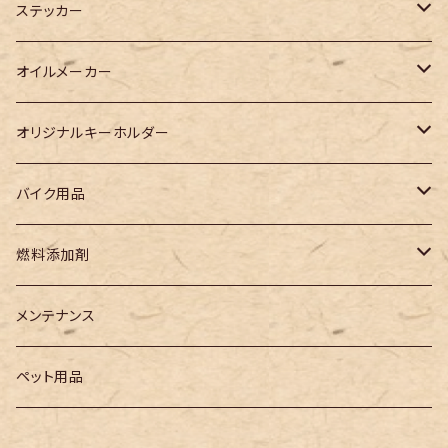
ステッカー
カッティングステッカー
オイルメーカー
プリントステッカー
WAKO‘S
オリジナルキーホルダー
Racing TaSK(レーシングタスク)
児島ジーンズキーホルダー
バイク用品
チェーンルブ
その他メーカー
3Dキーホルダー
電装系
燃料添加剤
ガソリン燃料添加剤
ヘッドライトバルブ
レーシングタスク
メンテナンス
ペット用品