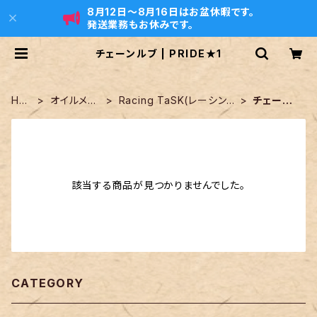
8月12日〜8月16日はお盆休暇です。
発送業務もお休みです。
チェーンルブ | PRIDE★1
HO
オイルメー
Racing TaSK(レーシング
チェーン
ME
カー
タスク)
ルブ
該当する商品が見つかりませんでした。
CATEGORY